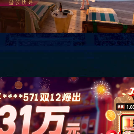
山西省闻喜县游泳馆
银川万达广场