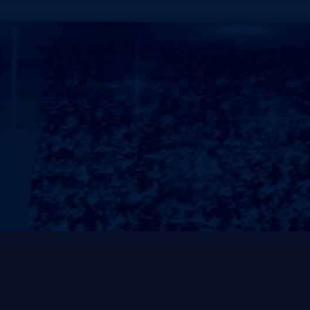
玻纤系列
岩绵系列
玻纤毡系列
DB视讯·(中国区)官方
DB视讯·(中国区)官方
DB视讯·(中国区)官方
网站
网站
网站